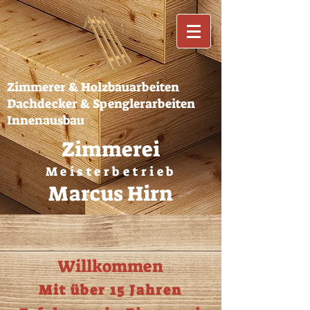
Zimmerer & Holzbauarbeiten
Dachdecker & Spenglerarbeiten
Innenausbau
Zimmerei
Meisterbetrieb
Marcus Hirn
Willkommen
Mit über 15 Jahren