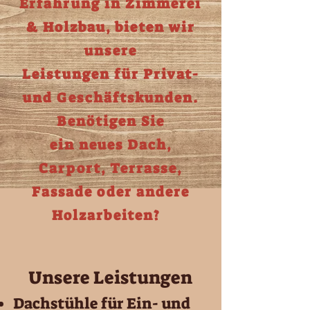
Erfahrung in Zimmerei
& Holzbau, bieten wir
unsere
Leistungen für Privat-
und Geschäftskunden.
Benötigen Sie
ein neues Dach,
Carport, Terrasse,
Fassade oder andere
Holzarbeiten?
Unsere Leistungen
Dachstühle für Ein- und